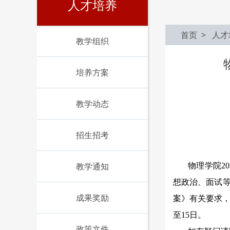
人才培养
首页
> 人才
教学组织
培养方案
教学动态
招生招考
教学通知
物理学院
20
想政治
、面试
成果奖励
案
》
有关要求
至
1
5
日。
政策文件