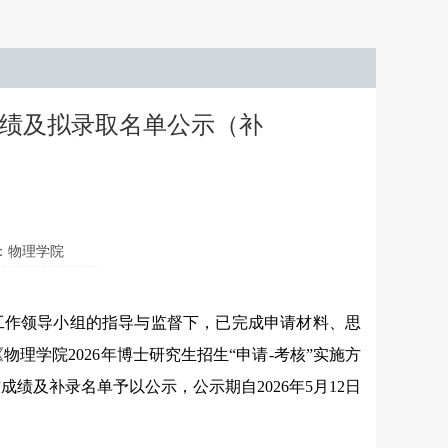
成绩及拟录取名单公示（补
：物理学院
工作领导小组的指导与监督下，已完成申请材料、思
《
物理学院2026年博士研究生招生“申请-考核”实施方
核成绩
及
补录
名单
予以公示
，
公示期
自
20
2
6
年
5
月
12
日