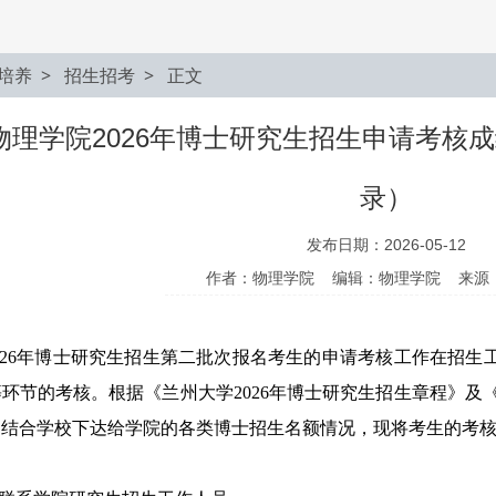
培养
> 招生招考
> 正文
物理学院2026年博士研究生招生申请考核
录）
发布日期：2026-05-12
作者：物理学院 编辑：物理学院 来源
2
6
年
博士
研究生
招生
第二批次报名考生的
申请考核工作在招生
等环节的考核
。
根据
《
兰州大学2026年博士研究生招生章程
》
及
，
结合学校
下达
给学院
的
各类
博士招生名额情况，
现将
考生的
考