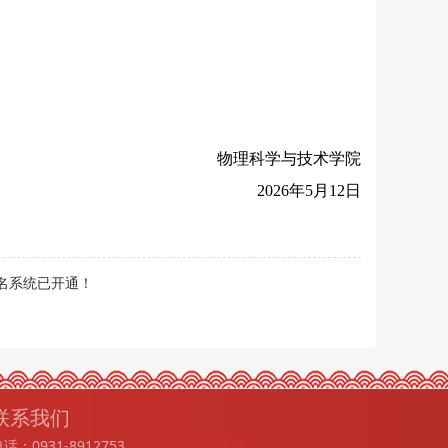
物理科学与技术学院
                               202
6
年
5
月
12
日
名系统已开通！
联系我们
话：0931-8912753